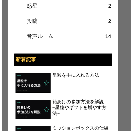
惑星
2
投稿
2
音声ルーム
14
新着記事
星粒を手に入れる方法
箱あけの参加方法を解説
~星粒やギフトを増やす方
法~
ミッションボックスの仕組