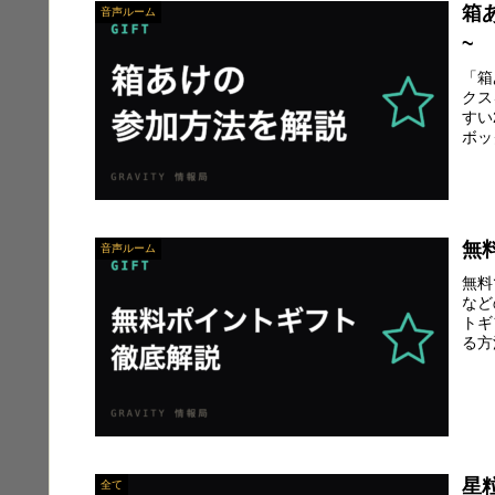
箱
音声ルーム
~
「箱
クス
すい
ボッ
無
音声ルーム
無料
など
トギ
る方
星
全て