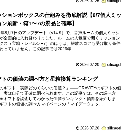
2026.07.25
silicagel
ッションボックスの仕組みを徹底解説【8/7個人ミッ
ョン刷新・箱1〜7の景品と確率】
26年8月7日のアップデート（v14.9）で、音声ルームの個人ミッシ
が全面的に入れ替わりました。ルームの人気度で開くミッション
クス（宝箱・レベル1〜7）のほうは、解放スコアも受け取り条件
わっていません。この記事では2026年...
2026.07.20
silicagel
フトの価値の調べ方と星粒換算ランキング
のギフト、実際どのくらいの価値？」——GRAVITYのギフトの価
、実は自分で正確に調べられます。この記事では、その調べ方
全ギフトを調査してわかった価値ランキング・傾向を紹介しま
ギフトの価値の調べ方マイページの「マイデータ」タ...
2026.07.20
silicagel