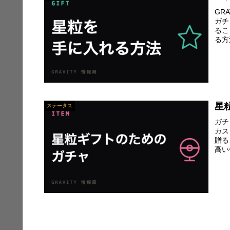
GR
ガチ
るこ
る方
星
ステータス
ガチ
カス
贈る
高い