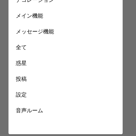
メイン機能
メッセージ機能
全て
惑星
投稿
設定
音声ルーム