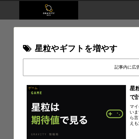
星粒やギフトを増やす
記事内に広
星
ゲーム
で
マイ
いま
ら言
えも