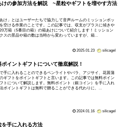
あけの参加方法を解説 ~星粒やギフトを増やす方法
あけ」とはユーザーたちで協力して音声ルームのミッションボッ
を空ける作業のことです。この記事では、収支がプラスに傾きや
20万箱（5番目の箱）の箱あけについて紹介します！ミッション
クスの景品や箱の数は当時から変わっていますが、箱...
2025.01.23
silicagel
料ポイントギフトについて徹底解説！
で手に入れることのできるペンライトやバラ、アジサイ、花菖蒲
のギフトをポイントギフトと言います。この記事では無料ポイン
フトについて解説します。無料ポイント（銀コイン）を手に入れ
法ポイントギフトは無料で贈ることができる代わりに、...
2024.01.16
silicagel
粒を手に入れる方法