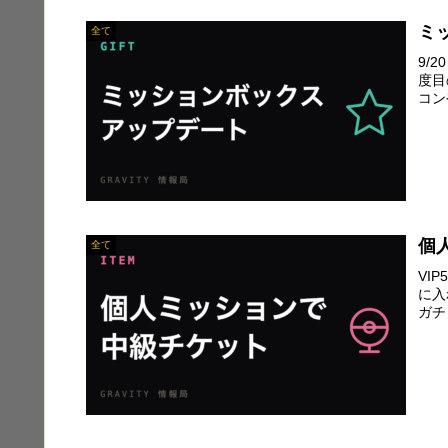
ミ
全て
9/
度目
コン
個
全て
VI
に入
ガチ