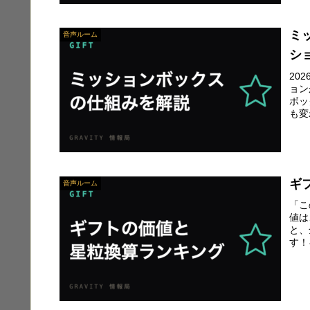
ミ
音声ルーム
シ
20
ョン
ボッ
も変
ギ
音声ルーム
「こ
値は
と、
す！