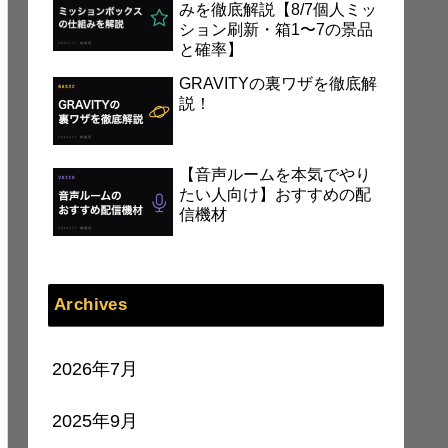
みを徹底解説【8/7個人ミッ
ション刷新・箱1〜7の景品
と確率】
GRAVITYの裏ワザを徹底解
説！
【音声ルームを本気でやり
たい人向け】おすすめの配
信機材
Archives
2026年7月
2025年9月