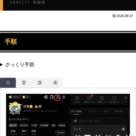
2025.08.27
手順
ざっくり手順
①
②
③
④