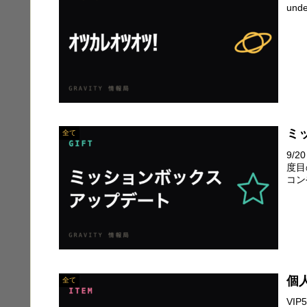
unde
ミ
全て
9/
度目
コン
個
全て
VI