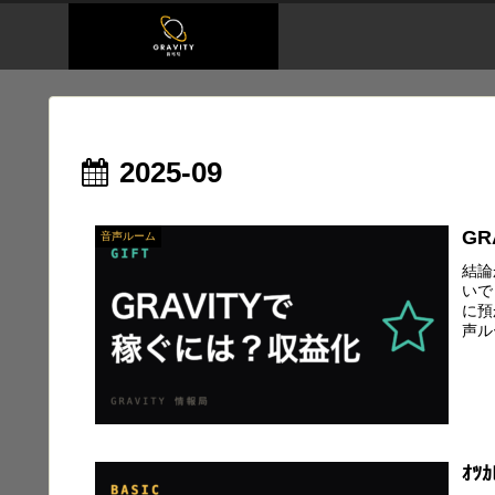
2025-09
G
音声ルーム
結論
いで
に預
声ル
ｵﾂｶ