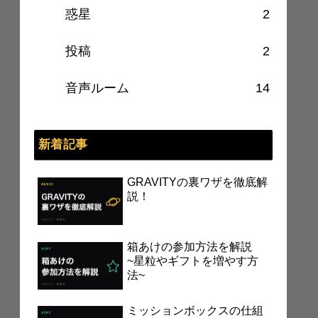
惑星
2
投稿
2
音声ルーム
14
新着記事
GRAVITYの裏ワザを徹底解
説！
箱あけの参加方法を解説
~星粒やギフトを増やす方
法~
ミッションボックスの仕組