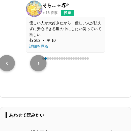
ブスウサギ°
⭐
34
投票
投票
GRAVITYマイクラ部Day8 ~巨大グラちゃ
ん~
👍 158 ・ 💬 11
詳細を見る
‹
›
あわせて読みたい