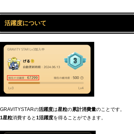
活躍度について
GRAVITYSTARの
活躍度
は
星粒
の
累計消費量
のことです。
1星粒
消費すると
1活躍度
を得ることができます。