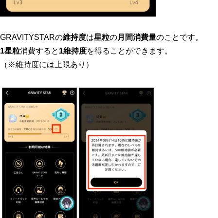
GRAVITYSTARの
維持度
は
星粒
の
月間消費量
のことです。
1星粒
消費すると
1維持度
を得ることができます。
（※維持度には上限あり）