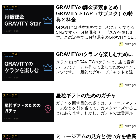
GRAVITYの課金要素まとめ｜
ステータス
GRAVITY STAR（サブスク）の特
典と料金
GRAVITYは基本無料で楽しむことができる
SNSですが、月額課金サービスが存在しま
す。この記事では月額課金のGRAVITY Star
に入ることで得られる特典のうち、特におす
silicagel
すめできる特典と注意点について紹介しま
す。自分の「足あと」が隠せる...
GRAVITYのクランを楽しむために
ステータス
クランとはGRAVITYのクランは、主に音声
ルームでチームを作って楽しむためのコンテ
ンツです。一般的なグループチャットと違っ
てクランは、1人につき1つのクランにしか加
入することができません。そのため、グルー
silicagel
プチャットよりも近い距離感で仲間と...
星粒ギフトのためのガチャ
ステータス
ガチャを回す目的の多くは、アイコンやフレ
ームなどを引き当てて、カスタマイズするこ
とにあります。しかし、ガチャでは音声ルー
ムで贈ることのできるギフトを手に入れるこ
ともできます。この記事では高い価値のギフ
silicagel
トを手に入れることのできるガチャを紹介
し...
ミュージアムの見方と使い方を徹底
ステータス